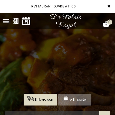
×
RESTAURANT OUVRE À 11:00
0
ACCUEIL
LA CARTE
VOTRE COMPTE
RÉSERVATION
En Livraison
A Emporter
NOTRE RESTAURANT