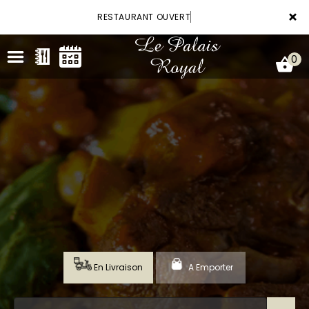
×
RESTAURANT OUVERT
0
ACCUEIL
LA CARTE
VOTRE COMPTE
RÉSERVATION
En Livraison
A Emporter
NOTRE RESTAURANT