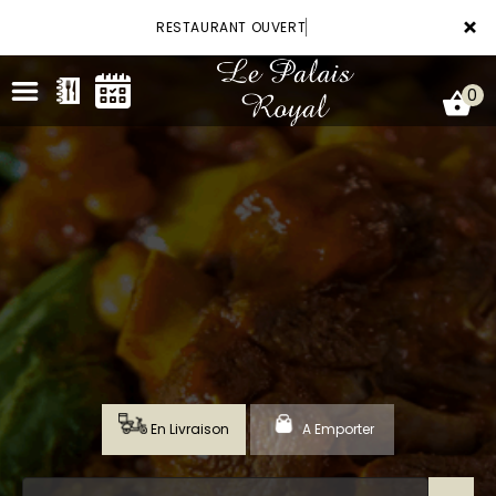
×
RESTAURANT OUVERT
0
ACCUEIL
LA CARTE
VOTRE COMPTE
RÉSERVATION
En Livraison
A Emporter
NOTRE RESTAURANT