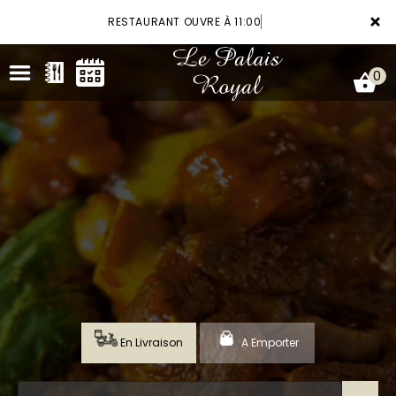
×
RESTAURANT OUVRE À 11:00
0
ACCUEIL
LA CARTE
VOTRE COMPTE
RÉSERVATION
En Livraison
A Emporter
NOTRE RESTAURANT