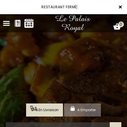
×
RESTAURANT FERMÉ
0
ACCUEIL
LA CARTE
VOTRE COMPTE
RÉSERVATION
En Livraison
A Emporter
NOTRE RESTAURANT