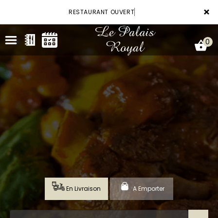
×
RESTAURANT OUVERT
0
ACCUEIL
LA CARTE
VOTRE COMPTE
RÉSERVATION
En Livraison
A Emporter
NOTRE RESTAURANT