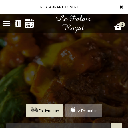
×
RESTAURANT OUVERT
0
ACCUEIL
LA CARTE
VOTRE COMPTE
RÉSERVATION
En Livraison
A Emporter
NOTRE RESTAURANT