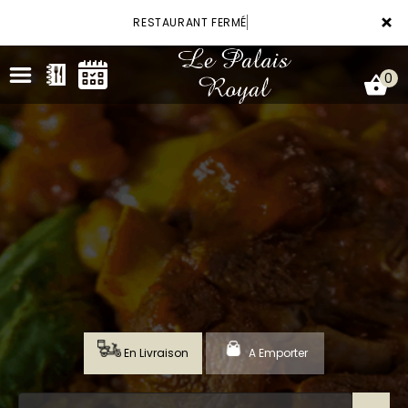
×
RESTAURANT FERMÉ
0
ACCUEIL
LA CARTE
VOTRE COMPTE
RÉSERVATION
En Livraison
A Emporter
NOTRE RESTAURANT