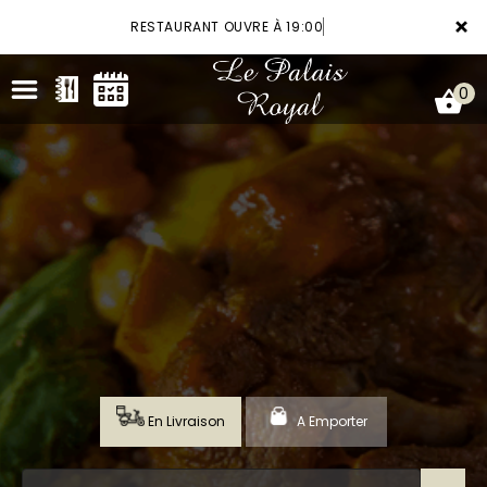
×
RESTAURANT OUVRE À 19:00
0
ACCUEIL
LA CARTE
VOTRE COMPTE
RÉSERVATION
En Livraison
A Emporter
NOTRE RESTAURANT