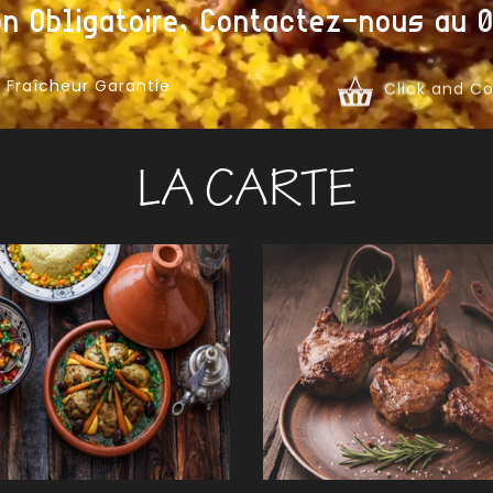
on Obligatoire, Contactez-nous au 0
Fraîcheur Garantie
Click and Co
OUS
TAJINES
nder
Commander
LA CARTE
RTS
BOISSONS CHAUDES
nder
Commander