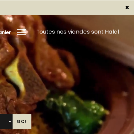
×
×
Toutes nos viandes sont Halal
nier
GO!