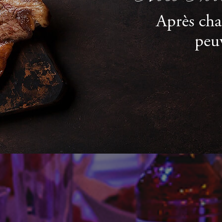
Après ch
peu