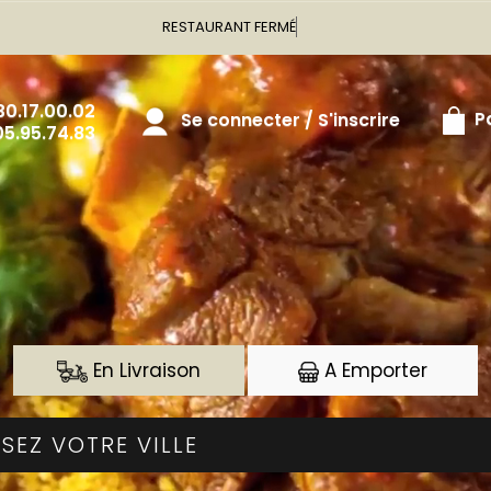
est fermé
30.17.00.02
Pa
Se connecter / S'inscrire
05.95.74.83
En Livraison
A Emporter