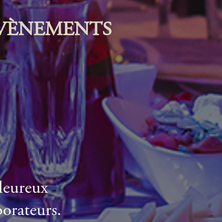
ÉVÈNEMENTS
leureux
borateurs.